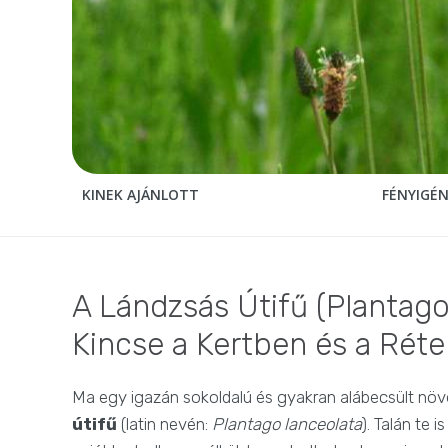
KINEK AJÁNLOTT
FÉNYIGÉ
A Lándzsás Útifű (Plantago
Kincse a Kertben és a Rét
Ma egy igazán sokoldalú és gyakran alábecsült nö
útifű
(latin nevén:
Plantago lanceolata
). Talán te 