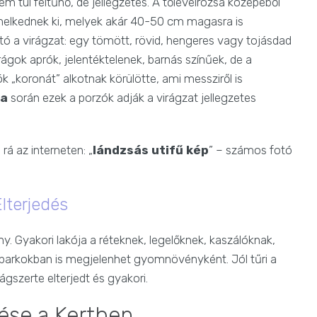
m túl feltűnő, de jellegzetes. A tőlevélrózsa közepéből
emelkednek ki, melyek akár 40-50 cm magasra is
ó a virágzat: egy tömött, rövid, hengeres vagy tojásdad
rágok aprók, jelentéktelenek, barnás színűek, de a
k „koronát” alkotnak körülötte, ami messziről is
sa
során ezek a porzók adják a virágzat jellegzetes
rá az interneten: „
lándzsás utifű kép
” – számos fotó
Elterjedés
. Gyakori lakója a réteknek, legelőknek, kaszálóknak,
, parkokban is megjelenhet gyomnövényként. Jól tűri a
gszerte elterjedt és gyakori.
ése a Kertben