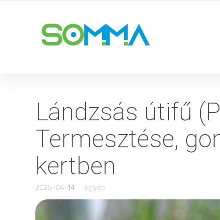
Lándzsás útifű (P
Termesztése, gon
kertben
2025-04-14
Egyéb