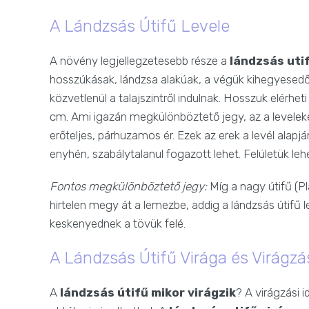
A Lándzsás Útifű Levele
A növény legjellegzetesebb része a
lándzsás utif
hosszúkásak, lándzsa alakúak, a végük kihegyesedő
közvetlenül a talajszintről indulnak. Hosszuk elérhe
cm. Ami igazán megkülönböztető jegy, az a levelek
erőteljes, párhuzamos ér. Ezek az erek a levél alapjá
enyhén, szabálytalanul fogazott lehet. Felületük l
Fontos megkülönböztető jegy:
Míg a nagy útifű (Pl
hirtelen megy át a lemezbe, addig a lándzsás útifű 
keskenyednek a tövük felé.
A Lándzsás Útifű Virága és Virágzá
A
lándzsás útifű mikor virágzik
? A virágzási 