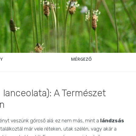
NY
MÉRGEZŐ
 lanceolata): A Természet
en
vényt veszünk górcső alá: ez nem más, mint a
lándzsás
is találkoztál már vele réteken, utak szélén, vagy akár a