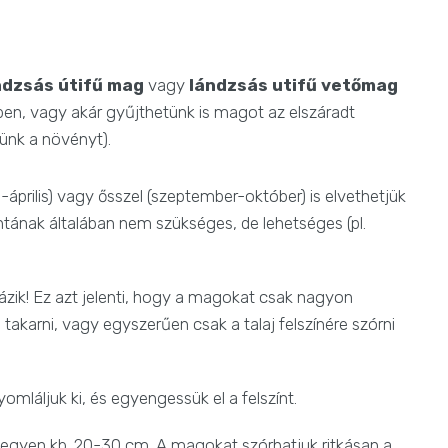
ndzsás útifű mag
vagy
lándzsás utifű vetőmag
n, vagy akár gyűjthetünk is magot az elszáradt
nünk a növényt).
prilis) vagy ősszel (szeptember-október) is elvethetjük
ntának általában nem szükséges, de lehetséges (pl.
rázik! Ez azt jelenti, hogy a magokat csak nagyon
karni, vagy egyszerűen csak a talaj felszínére szórni
gyomláljuk ki, és egyengessük el a felszínt.
legyen kb. 20-30 cm. A magokat szórhatjuk ritkásan a