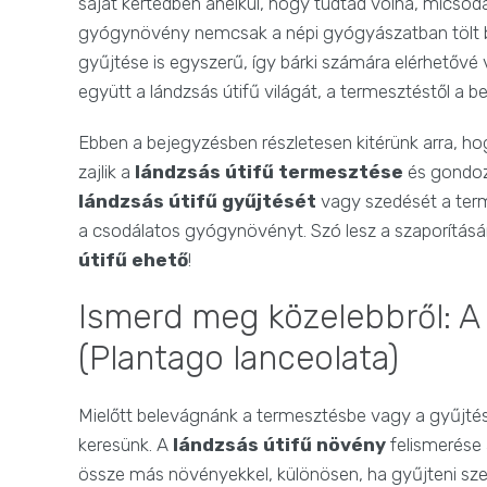
saját kertedben anélkül, hogy tudtad volna, micsod
gyógynövény nemcsak a népi gyógyászatban tölt b
gyűjtése is egyszerű, így bárki számára elérhetővé v
együtt a lándzsás útifű világát, a termesztéstől a be
Ebben a bejegyzésben részletesen kitérünk arra, ho
zajlik a
lándzsás útifű termesztése
és gondoz
lándzsás útifű gyűjtését
vagy szedését a term
a csodálatos gyógynövényt. Szó lesz a szaporításár
útifű ehető
!
Ismerd meg közelebbről: A
(Plantago lanceolata)
Mielőtt belevágnánk a termesztésbe vagy a gyűjtés
keresünk. A
lándzsás útifű növény
felismerése 
össze más növényekkel, különösen, ha gyűjteni sze