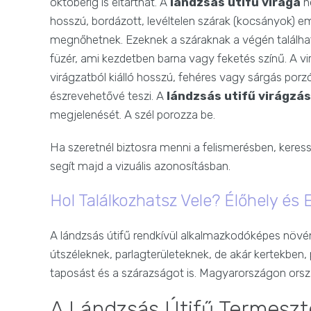
októberig is eltarthat. A
lándzsás utifű virága
ne
hosszú, bordázott, levéltelen szárak (kocsányok) 
megnőhetnek. Ezeknek a száraknak a végén találhat
füzér, ami kezdetben barna vagy feketés színű. A vi
virágzatból kiálló hosszú, fehéres vagy sárgás porzó
észrevehetővé teszi. A
lándzsás utifű virágzá
megjelenését. A szél porozza be.
Ha szeretnél biztosra menni a felismerésben, keress 
segít majd a vizuális azonosításban.
Hol Találkozhatsz Vele? Élőhely és 
A lándzsás útifű rendkívül alkalmazkodóképes növény
útszéleknek, parlagterületeknek, de akár kertekben
taposást és a szárazságot is. Magyarországon orszá
A Lándzsás Útifű Termeszt