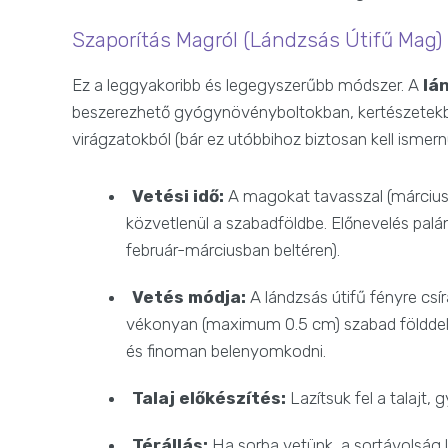
Szaporítás Magról (Lándzsás Útifű Mag)
Ez a leggyakoribb és legegyszerűbb módszer. A
lá
beszerezhető gyógynövényboltokban, kertészetekbe
virágzatokból (bár ez utóbbihoz biztosan kell ismer
Vetési idő:
A magokat tavasszal (március-á
közvetlenül a szabadföldbe. Előnevelés palá
február-márciusban beltéren).
Vetés módja:
A lándzsás útifű fényre csí
vékonyan (maximum 0.5 cm) szabad földdel ta
és finoman belenyomkodni.
Talaj előkészítés:
Lazítsuk fel a talajt, 
Térállás:
Ha sorba vetünk, a sortávolság 