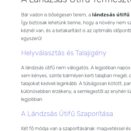
Bár vadon is bőségesen terem, a
lándzsás útifű
Így biztosak lehetünk benne, hogy a növény nem sze
kéznél van, és a betakarítást is az optimális időpo
egyszerű!
Helyválasztás és Talajigény
A lándzsás útifű nem válogatós. A legjobban napos 
sem kényes, szinte bármilyen kerti talajban megél,
talajokat kedveli leginkább. A túlságosan kötött, pa
különösebben érzékeny, a semlegestől az enyhén lúg
legjobban.
A Lándzsás Útifű Szaporítása
Két fő módja van a szaporításának: magvetéssel és 