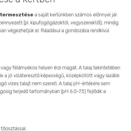
 termesztése
a saját kertünkben számos előnnyel jár.
nnyezett (pl. kipufogógázoktól, vegyszerektől), mindig
ntban végezhetjük el. Ráadásul a gondozása rendkívül
vagy félárnyékos helyen érzi magát. A talaj tekintetében
 de a jó vízáteresztő képességű, középkötött vagy lazább
ngó vizes talajt nem szereti. A talaj pH-értékére sem
osig terjedő tartományban (pH 6.0-7.5) fejlődik a
tőosztással.