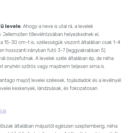
ű levele
. Ahogy a neve is utal rá, a levelek
. Jellemzően tőlevélrózsában helyezkednek el,
ti a 15-30 cm-t is, szélességük viszont általában csak 1-4
en hosszanti irányban futó 3-7 (leggyakrabban 5)
nál összefutnak. A levelek széle általában ép, de néha
ehet enyhén szőrös vagy majdnem teljesen sima is.
antago major) levelei szélesek, tojásdadok és a levélnyél
levelei keskenyek, lándzsásak, és fokozatosan
sa
időszak általában májustól egészen szeptemberig, néha