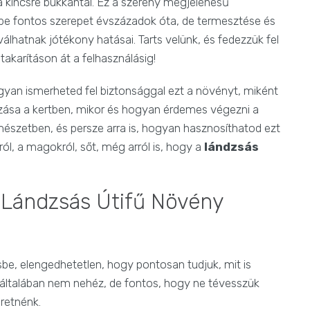
a kincsre bukkantál. Ez a szerény megjelenésű
e fontos szerepet évszázadok óta, de termesztése és
álhatnak jótékony hatásai. Tarts velünk, és fedezzük fel
takarításon át a felhasználásig!
gyan ismerheted fel biztonsággal ezt a növényt, miként
ása a kertben, mikor és hogyan érdemes végezni a
észetben, és persze arra is, hogyan hasznosíthatod ezt
ól, a magokról, sőt, még arról is, hogy a
lándzsás
 Lándzsás Útifű Növény
be, elengedhetetlen, hogy pontosan tudjuk, mit is
általában nem nehéz, de fontos, hogy ne tévesszük
retnénk.