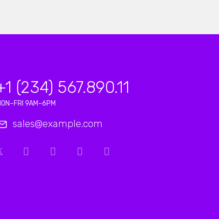
+1 (234) 567.890.11
MON–FRI 9AM–6PM
sales@example.com