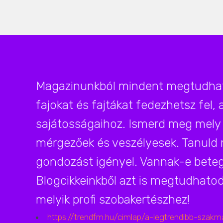
Magazinunkból mindent megtudhats
fajokat és fajtákat fedezhetsz fel,
sajátosságaihoz. Ismerd meg mely
mérgezőek és veszélyesek. Tanuld 
gondozást igényel. Vannak-e beteg
Blogcikkeinkből azt is megtudhatod,
melyik profi szobakertészhez!
https://trendfm.hu/cimlap/a-legtrendibb-sza