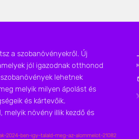
z a szobanövényekről. Új
 amelyek jól igazodnak otthonod
 szobanövények lehetnek
meg melyik milyen ápolást és
ségeik és kártevőik.
 melyik növény illik kezdő és
kmak-2024-ben-igy-talald-meg-az-alommelot-21082