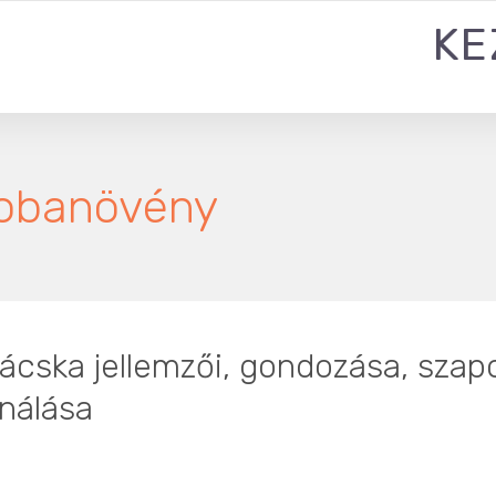
KE
obanövény
ska jellemzői, gondozása, szaporít
nálása