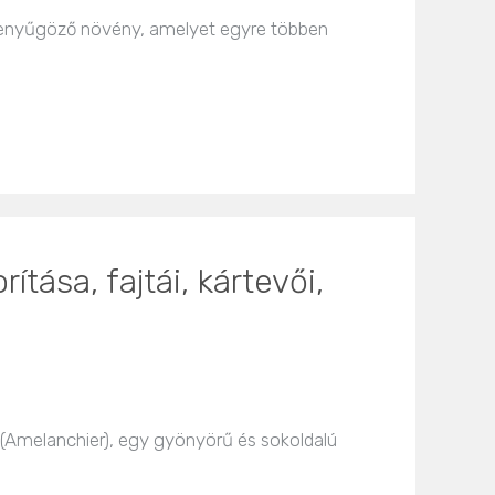
lenyűgöző növény, amelyet egyre többen
ása, fajtái, kártevői,
(Amelanchier), egy gyönyörű és sokoldalú