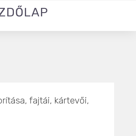
ZDŐLAP
ása, fajtái, kártevői,