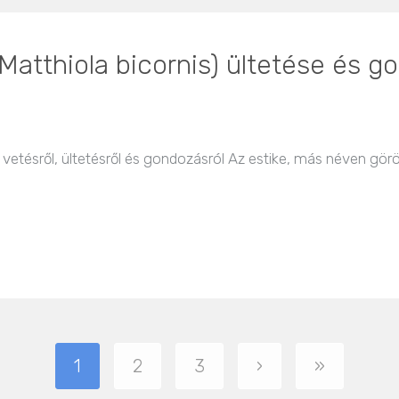
 (Matthiola bicornis) ültetése és 
vetésről, ültetésről és gondozásról Az estike, más néven görög 
1
2
3
›
»