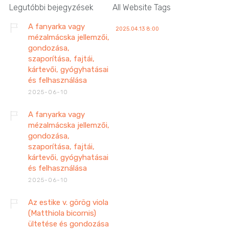
Legutóbbi bejegyzések
All Website Tags
A fanyarka vagy
2025.04.13 8:00
mézalmácska jellemzői,
gondozása,
szaporítása, fajtái,
kártevői, gyógyhatásai
és felhasználása
2025-06-10
A fanyarka vagy
mézalmácska jellemzői,
gondozása,
szaporítása, fajtái,
kártevői, gyógyhatásai
és felhasználása
2025-06-10
Az estike v. görög viola
(Matthiola bicornis)
ültetése és gondozása