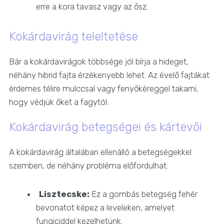
erre a kora tavasz vagy az ősz.
Kokárdavirág teleltetése
Bár a kokárdavirágok többsége jól bírja a hideget,
néhány hibrid fajta érzékenyebb lehet. Az évelő fajtákat
érdemes télire mulccsal vagy fenyőkéreggel takarni,
hogy védjük őket a fagytól.
Kokárdavirág betegségei és kártevői
A kokárdavirág általában ellenálló a betegségekkel
szemben, de néhány probléma előfordulhat:
Lisztecske:
Ez a gombás betegség fehér
bevonatot képez a leveleken, amelyet
fungiciddel kezelhetünk.