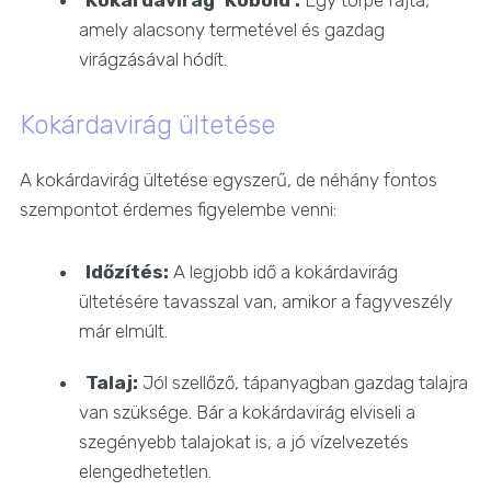
Kokárdavirág ‘Kobold’:
Egy törpe fajta,
amely alacsony termetével és gazdag
virágzásával hódít.
Kokárdavirág ültetése
A kokárdavirág ültetése egyszerű, de néhány fontos
szempontot érdemes figyelembe venni:
Időzítés:
A legjobb idő a kokárdavirág
ültetésére tavasszal van, amikor a fagyveszély
már elmúlt.
Talaj:
Jól szellőző, tápanyagban gazdag talajra
van szüksége. Bár a kokárdavirág elviseli a
szegényebb talajokat is, a jó vízelvezetés
elengedhetetlen.