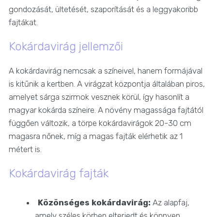
gondozását, ültetését, szaporítását és a leggyakoribb
fajtákat.
Kokárdavirág jellemzői
A kokárdavirág nemcsak a színeivel, hanem formájával
is kitűnik a kertben. A virágzat központja általában piros,
amelyet sárga szirmok vesznek körül, így hasonlít a
magyar kokárda színeire. A növény magassága fajtától
függően változik, a törpe kokárdavirágok 20-30 cm
magasra nőnek, míg a magas fajták elérhetik az 1
métert is.
Kokárdavirág fajták
Közönséges kokárdavirág:
Az alapfaj,
amely széles körben elterjedt és könnyen