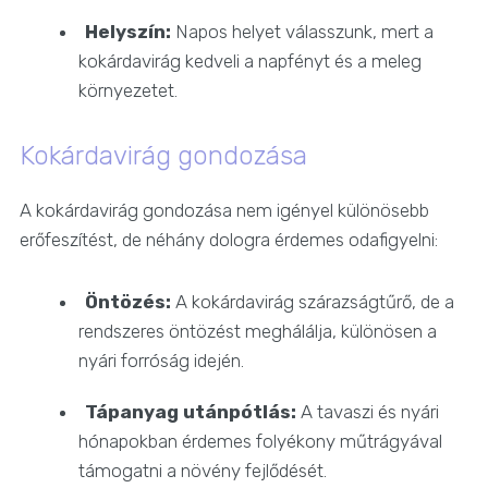
Helyszín:
Napos helyet válasszunk, mert a
kokárdavirág kedveli a napfényt és a meleg
környezetet.
Kokárdavirág gondozása
A kokárdavirág gondozása nem igényel különösebb
erőfeszítést, de néhány dologra érdemes odafigyelni:
Öntözés:
A kokárdavirág szárazságtűrő, de a
rendszeres öntözést meghálálja, különösen a
nyári forróság idején.
Tápanyag utánpótlás:
A tavaszi és nyári
hónapokban érdemes folyékony műtrágyával
támogatni a növény fejlődését.