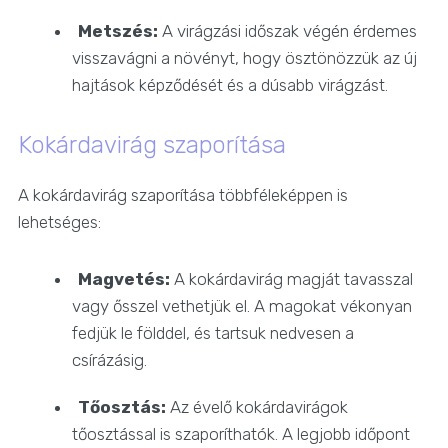
Metszés:
A virágzási időszak végén érdemes
visszavágni a növényt, hogy ösztönözzük az új
hajtások képződését és a dúsabb virágzást.
Kokárdavirág szaporítása
A kokárdavirág szaporítása többféleképpen is
lehetséges:
Magvetés:
A kokárdavirág magját tavasszal
vagy ősszel vethetjük el. A magokat vékonyan
fedjük le földdel, és tartsuk nedvesen a
csírázásig.
Tőosztás:
Az évelő kokárdavirágok
tőosztással is szaporíthatók. A legjobb időpont