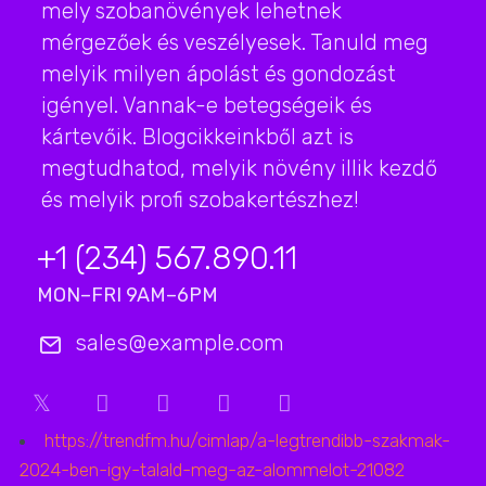
mely szobanövények lehetnek
mérgezőek és veszélyesek. Tanuld meg
melyik milyen ápolást és gondozást
igényel. Vannak-e betegségeik és
kártevőik. Blogcikkeinkből azt is
megtudhatod, melyik növény illik kezdő
és melyik profi szobakertészhez!
+1 (234) 567.890.11
MON–FRI 9AM–6PM
sales@example.com
https://trendfm.hu/cimlap/a-legtrendibb-szakmak-
2024-ben-igy-talald-meg-az-alommelot-21082