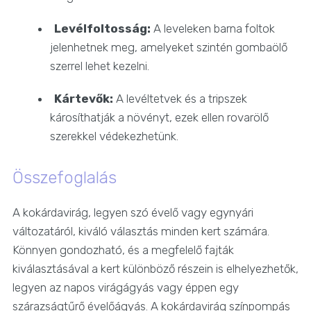
Levélfoltosság:
A leveleken barna foltok
jelenhetnek meg, amelyeket szintén gombaölő
szerrel lehet kezelni.
Kártevők:
A levéltetvek és a tripszek
károsíthatják a növényt, ezek ellen rovarölő
szerekkel védekezhetünk.
Összefoglalás
A kokárdavirág, legyen szó évelő vagy egynyári
változatáról, kiváló választás minden kert számára.
Könnyen gondozható, és a megfelelő fajták
kiválasztásával a kert különböző részein is elhelyezhetők,
legyen az napos virágágyás vagy éppen egy
szárazságtűrő évelőágyás. A kokárdavirág színpompás