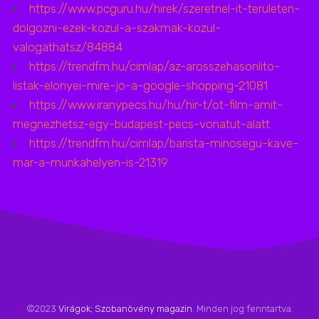
https://www.pcguru.hu/hirek/szeretnel-it-teruleten-
dolgozni-ezek-kozul-a-szakmak-kozul-
valogathatsz/84884
https://trendfm.hu/cimlap/az-arosszehasonlito-
listak-elonyei-mire-jo-a-google-shopping-21081
https://www.iranypecs.hu/hu/hir-t/ot-film-amit-
megnezhetsz-egy-budapest-pecs-vonatut-alatt
https://trendfm.hu/cimlap/barista-minosegu-kave-
mar-a-munkahelyen-is-21319
©2023
Virágok; Szobanövény magazin
. Minden jog fenntartva.