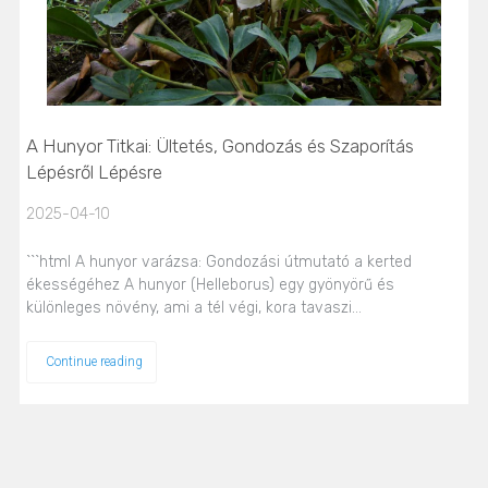
A Hunyor Titkai: Ültetés, Gondozás és Szaporítás
Lépésről Lépésre
2025-04-10
```html A hunyor varázsa: Gondozási útmutató a kerted
ékességéhez A hunyor (Helleborus) egy gyönyörű és
különleges növény, ami a tél végi, kora tavaszi…
Continue reading