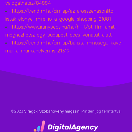
valogathatsz/84884
https://trendfm.hu/cimlap/az-arosszehasonlito-
listak-elonyei-mire-jo-a-google-shopping-21081
https://www.iranypecs.hu/hu/hir-t/ot-film-amit-
megnezhetsz-egy-budapest-pecs-vonatut-alatt
https://trendfm.hu/cimlap/barista-minosegu-kave-
mar-a-munkahelyen-is-21319
©2023
Virágok; Szobanövény magazin
. Minden jog fenntartva.