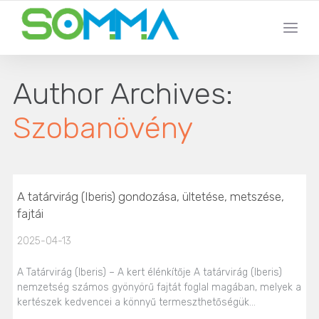
Author Archives:
Szobanövény
A tatárvirág (Iberis) gondozása, ültetése, metszése,
fajtái
2025-04-13
A Tatárvirág (Iberis) – A kert élénkítője A tatárvirág (Iberis)
nemzetség számos gyönyörű fajtát foglal magában, melyek a
kertészek kedvencei a könnyű termeszthetőségük…