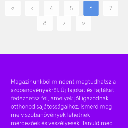
«
‹
4
5
6
7
8
›
»
Magazinunkból mindent megtudhatsz a
szobanövényekről. Új fajokat és fajtákat
fedezhetsz fel, amelyek jól igazodnak
otthonod sajátosságaihoz. Ismerd meg
mely szobanövények lehetnek
mérgezőek és veszélyesek. Tanuld meg