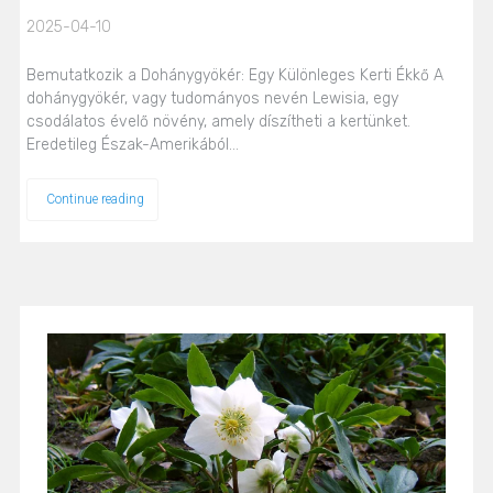
2025-04-10
Bemutatkozik a Dohánygyökér: Egy Különleges Kerti Ékkő A
dohánygyökér, vagy tudományos nevén Lewisia, egy
csodálatos évelő növény, amely díszítheti a kertünket.
Eredetileg Észak-Amerikából…
Continue reading