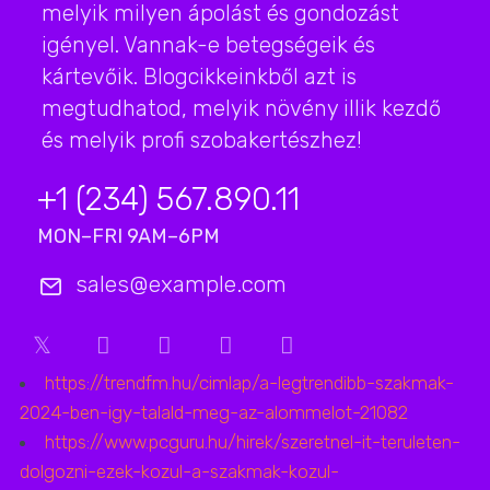
melyik milyen ápolást és gondozást
igényel. Vannak-e betegségeik és
kártevőik. Blogcikkeinkből azt is
megtudhatod, melyik növény illik kezdő
és melyik profi szobakertészhez!
+1 (234) 567.890.11
MON–FRI 9AM–6PM
sales@example.com
https://trendfm.hu/cimlap/a-legtrendibb-szakmak-
2024-ben-igy-talald-meg-az-alommelot-21082
https://www.pcguru.hu/hirek/szeretnel-it-teruleten-
dolgozni-ezek-kozul-a-szakmak-kozul-